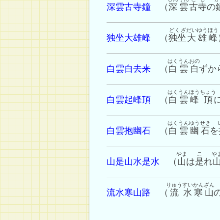
深雲古寺鐘
（
深雲
古寺
の
どくざ
だいゆうほう
独坐大雄峰
（
独坐
大雄峰
はくうん
おの
白雲自去来
（
白雲
自
ずか
はくうん
ほう
ちょう
白雲起峰頂
（
白雲
峰
頂
はくうん
ゆうせき
白雲抱幽石
（
白雲
幽石
を
やま
こ
や
山是山水是水
（
山
は
是
れ
りゅう
すい
かんざん
流水寒山路
（
流
水
寒山