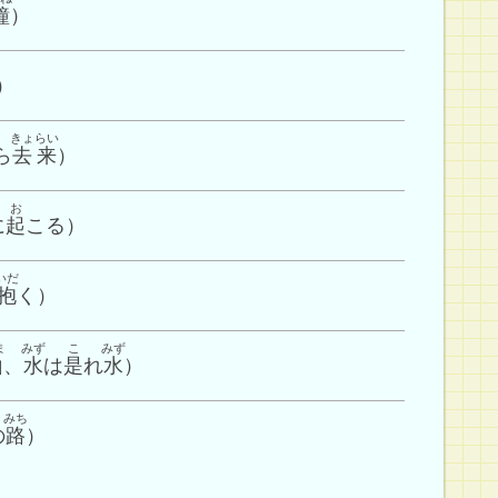
鐘
）
）
きょらい
ら
去来
）
お
に
起
こる）
いだ
抱
く）
ま
みず
こ
みず
山
、
水
は
是
れ
水
）
みち
の
路
）