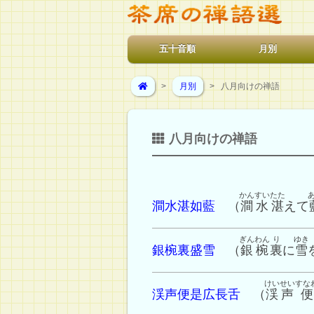
五十音順
月別
>
月別
> 八月向けの禅語
八月向けの禅語
かんすい
たた
澗水湛如藍
（
澗水
湛
えて
ぎんわん
り
ゆき
銀椀裏盛雪
（
銀椀
裏
に
雪
けいせい
すな
渓声便是広長舌
（
渓声
便