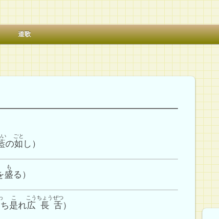
道歌
あい
ごと
藍
の
如
し）
も
を
盛
る）
わ
こ
こう
ちょう
ぜつ
ち
是
れ
広
長
舌
）