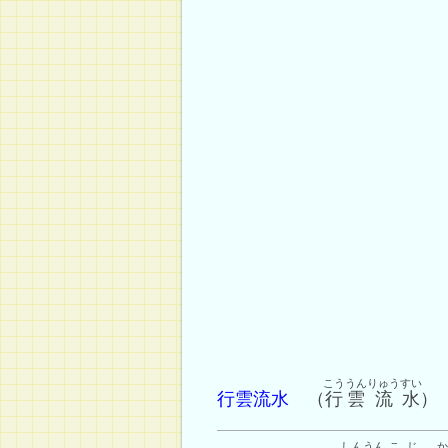
こううん
りゅう
すい
行雲流水
（
行雲
流
水
）
しんうん
こじ
か